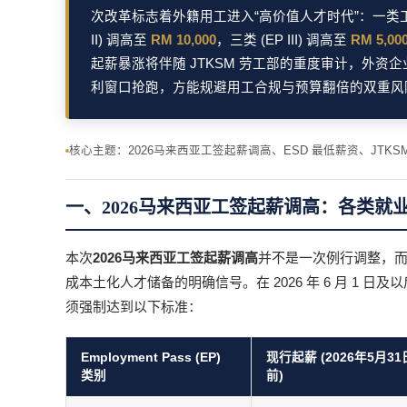
次改革标志着外籍用工进入“高价值人才时代”：一类工签 
II) 调高至
RM 10,000
，三类 (EP III) 调高至
RM 5,00
起薪暴涨将伴随 JTKSM 劳工部的重度审计，外资企业
利窗口抢跑，方能规避用工合规与预算翻倍的双重风
核心主题：2026马来西亚工签起薪调高、ESD 最低薪资、JTKS
一、2026马来西亚工签起薪调高：各类就业准
本次
2026马来西亚工签起薪调高
并不是一次例行调整，
成本土化人才储备的明确信号。在 2026 年 6 月 1
须强制达到以下标准：
Employment Pass (EP)
现行起薪 (2026年5月31
类别
前)