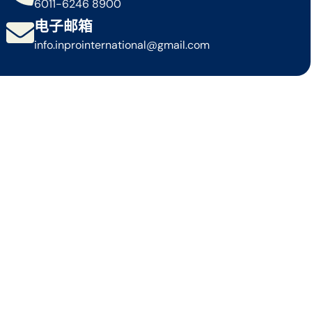
6011-6246 8900
电子邮箱
info.inprointernational@gmail.com