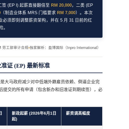
(EP I) 起薪直接翻倍至
RM 20,000
，二类 (EP
0
（制造业体系 MRS 门槛要求
RM 7,000
）。本次
必须即刻调整薪资架构，并在 5 月 31 日前的红
险。
M 劳工部审计合规
独家解析：盈博国际（Inpro International）
证 (EP) 最新标准
而是大马政府减少对中低端外籍雇员依赖、倒逼企业完
 日及以后提交的所有申请（包含新办和旧准证到期续签），必
日
新政起薪 (2026年6月1日
薪资调高幅度
起)