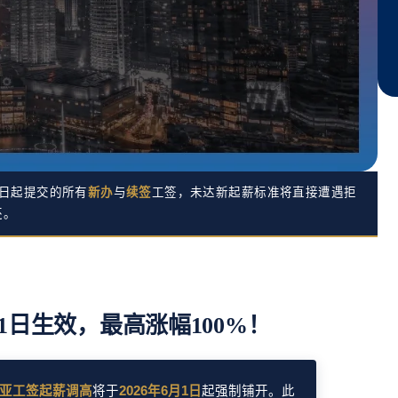
1日起提交的所有
新办
与
续签
工签，未达新起薪标准将直接遭遇拒
还。
1日生效，最高涨幅100%！
西亚工签起薪调高
将于
2026年6月1日
起强制铺开。此