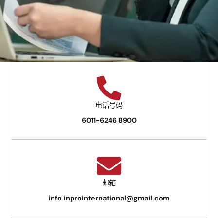
电话号码
6011-6246 8900
邮箱
info.inprointernational@gmail.com