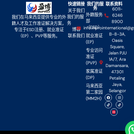
快速链接
我们的服
联系资料
务
6011-
关于我们
外籍服务
6246
我们的服
我们在马来西亚提供专业的外
部
8900
务
籍人才及工作准证解决方案，
（ESD）
info.inprointernational@
博客
专注于ESD注册、就业准证
B-8-3A,
联系我们
就业准证
（EP）、PVP等服务。
Oasis
(EP)
Square,
专业访问
Jalan PJU
准证
1A/7, Ara
(PVP)
Damansara,
家属准证
47301
(DP)
Petaling
Jaya,
马来西亚
Selangor
第二家园
(MM2H)