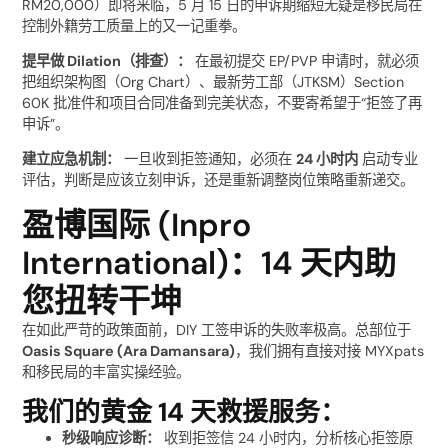
RM20,000）即将来临，5 月 15 日的申诉期缩短无疑是移民局在
控制外籍劳工质量上的又一记重拳。
提早做 Dilation（排查）：
在最初提交 EP/PVP 申请时，就必须
把组织架构图（Org Chart）、最新劳工部（JTKSM）Section
60K 批准件和项目合同准备到完美状态，不要寄希望于“拒签了再
申诉”。
建立应急机制：
一旦收到拒签通知，必须在
24 小时内
启动专业
评估，判断是应该立刻申诉，还是重新调整岗位策略重新递交。
盈博国际 (Inpro
International)：14 天内助
您扭转干坤
在如此严苛的政策面前，DIY 工签申诉的失败率极高。总部位于
Oasis Square (Ara Damansara)
，我们拥有直接对接 MYXpats
和移民局的丰富实操经验。
我们的黄金 14 天救援服务：
秒级响应诊断：
收到拒签信 24 小时内，分析核心拒签原