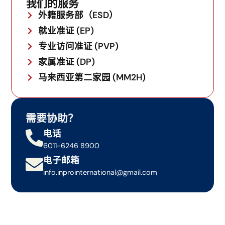
14 天申诉期紧迫，建议您在向
ESD 系统
申诉的同时，
我们的服务
至
RM 20,000
，任何在此日期之后处于“审核中”、“补
迅速修正 60K 批文或联系专业代理做名额紧急调账。
外籍服务部（ESD）
件中”或“申诉中”的申请案，均必须无条件遵守最新的
薪资门槛。若您的申诉案在 6 月 1 日后仍处于审核状
就业准证 (EP)
态，但薪资未达最新要求，极可能遭遇二次拒签。请务
专业访问准证 (PVP)
必提前与我们的
盈博合规团队
锁定薪资架构调整方
家属准证 (DP)
案。
马来西亚第二家园 (MM2H)
需要协助？
电话
6011-6246 8900
电子邮箱
info.inprointernational@gmail.com