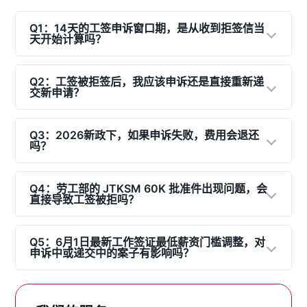
Q1：14天的工签申诉窗口期，是从收到拒签信当
天开始计算吗？
不是。
14天的申诉期是从
外籍人士委员会会议做出拒
签决议之日起算
Q2：工签被拒签后，我应该申诉还是直接重新递
，而非您在系统收到通知或拿到拒签信
交新申请？
的当天。这意味着，扣除系统数据延迟、周末和公共假
期，企业实际可以用来组织材料的黄金工作日通常只有
这取决于拒签的核心原因：
10天左右
。一旦逾期，
ESD 门户网站
后台的申诉
Q3：2026新政下，如果申诉失败，费用会退还
如果拒签原因为“公司资质或支持文件不足”（如缺
吗？
（Appeal）入口将被永久锁死。
乏行业监管支持函或最新公积金账单），只要能在
完全不会。
新外籍雇员就业政策明确规定，一旦企业
14天内补齐材料，
申诉（Appeal）
是保留原申请档
在系统内点击并启动了申诉流程，所有支付的申请费用
Q4：劳工部的 JTKSM 60K 批准件出现问题，会
案、挽回时间成本的最佳方案。
直接导致工签被拒吗？
均
概不退还
。若提交的申诉信（Justification Letter）
如果是由于候选人资历不匹配，可考虑将其重新规
或补充业务合同不符合移民局最新的合规标准，材料将
是的，这是高发拒签主因。
根据《1955年雇工法令》
划为其他准证类型，如改签短期
专业访问准证
被直接驳回且直接结案。因此，在没有专业审计和底气
第 60K 条文，企业必须在 ESD 递交全新 EP 申请前获
Q5：6月1日最新工作签证最低薪资门槛调整，对
(PVP)
。建议在收到结果的 24 小时内联系盈博顾问
申诉中或递交中的案子有影响吗？
的前提下，切勿盲目进行 DIY 申诉。若需专业协助，
得大马劳工总局的前置批准。如果您的 60K 批文失
进行秒级诊断。
可参考我们的
工作签证 (EP)
申诉救援服务。
效、名额不足或者申报的职位和实际申请的 EP 岗位不
有极大影响。
随着 2026 年 6 月 1 日起，大马第一类
匹配，系统会立刻判定不合规而做出拒签决定。由于
就业准证（EP Category I）的最低薪资标准正式上调