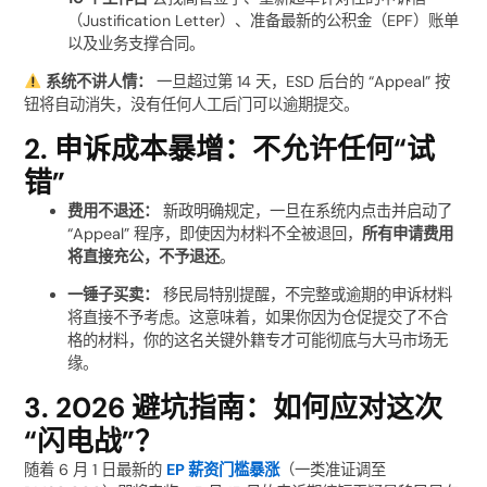
（Justification Letter）、准备最新的公积金（EPF）账单
以及业务支撑合同。
系统不讲人情：
一旦超过第 14 天，ESD 后台的 “Appeal” 按
钮将自动消失，没有任何人工后门可以逾期提交。
2. 申诉成本暴增：不允许任何“试
错”
费用不退还：
新政明确规定，一旦在系统内点击并启动了
“Appeal” 程序，即使因为材料不全被退回，
所有申请费用
将直接充公，不予退还
。
一锤子买卖：
移民局特别提醒，不完整或逾期的申诉材料
将直接不予考虑。这意味着，如果你因为仓促提交了不合
格的材料，你的这名关键外籍专才可能彻底与大马市场无
缘。
3. 2026 避坑指南：如何应对这次
“闪电战”？
随着 6 月 1 日最新的
EP 薪资门槛暴涨
（一类准证调至