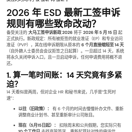
2026 年 ESD 最新工签申诉
规则有哪些致命改动？
备受关注的
大马工签申诉新政 2026
将于
2026 年 5 月 15 日
起
正式执行。新政规定：所有被拒签的就业准证（EP）和专业访问
准证（PVP），其在线申诉期限从原本的
6 个月直接缩短至 14 天
（自外籍人士委员会会议拒签之日起算）。一旦超过 14 天，系统
将永久关闭申诉入口，且一旦启动申诉，任何申请费用将概不退
还。
1. 算一笔时间账：14 天究竟有多紧
迫？
14 天看似是两周，但对企业 HR 和秘书来说，几乎是“生死时
速”：
以往（旧政策）：
有 6 个月的时间去慢慢补办文件、重新
调整商业计划书、甚至重新审计公司账目。
现在（5月15日起）：
扣除周末和公共假期，您实际只有
10 个工作日
去找高管签字、重新起草针对性的申诉信