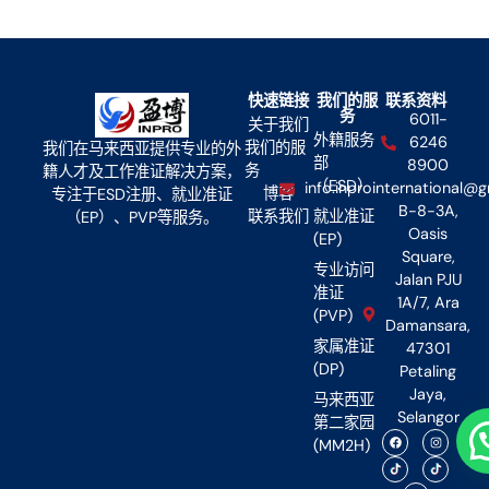
快速链接
我们的服
联系资料
务
6011-
关于我们
外籍服务
6246
我们的服
我们在马来西亚提供专业的外
部
8900
务
籍人才及工作准证解决方案，
（ESD）
info.inprointernational@
博客
专注于ESD注册、就业准证
B-8-3A,
联系我们
就业准证
（EP）、PVP等服务。
Oasis
(EP)
Square,
专业访问
Jalan PJU
准证
1A/7, Ara
(PVP)
Damansara,
家属准证
47301
(DP)
Petaling
Jaya,
马来西亚
Selangor
第二家园
(MM2H)