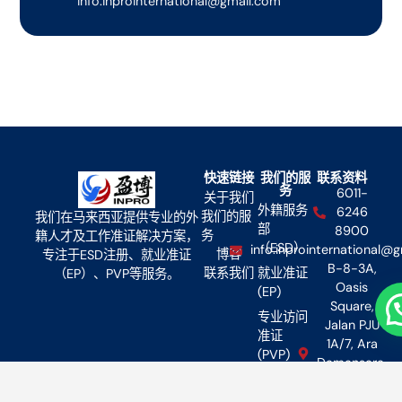
info.inprointernational@gmail.com
快速链接
我们的服
联系资料
务
6011-
关于我们
外籍服务
6246
我们的服
我们在马来西亚提供专业的外
部
8900
务
籍人才及工作准证解决方案，
（ESD）
info.inprointernational@
博客
专注于ESD注册、就业准证
B-8-3A,
联系我们
就业准证
（EP）、PVP等服务。
Oasis
(EP)
Square,
专业访问
Jalan PJU
准证
1A/7, Ara
(PVP)
Damansara,
家属准证
47301
(DP)
Petaling