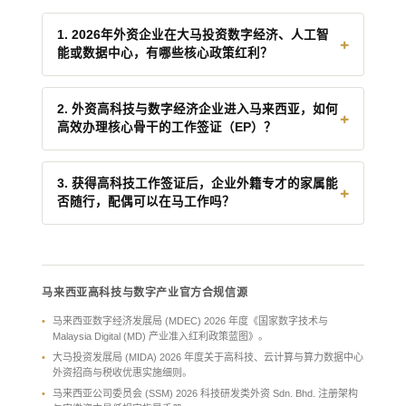
1. 2026年外资企业在大马投资数字经济、人工智
+
能或数据中心，有哪些核心政策红利？
外国投资者可以申请由大马数字经济局（MDEC）
颁发的“马来西亚数字状态”（MD Status）。
2. 外资高科技与数字经济企业进入马来西亚，如何
+
高效办理核心骨干的工作签证（EP）？
获批 MD Status 的高科技、软件、云计算或 AI 开
外商科技公司在马顺利注册后，若想派遣海外核心
发企业，可享受极具吸引力的税收减免或免税期，
技术人员（如系统架构师、算法工程师）长期驻
3. 获得高科技工作签证后，企业外籍专才的家属能
并且在股权结构上完全不受外资持股比例的限制
+
否随行，配偶可以在马工作吗？
马，必须打通正规签证路径。
（允许 100% 外国独资）。此外，这类企业在申请
外籍高科技专才工作签证（EP）时，可以享受更快
完全可以。外籍科技骨干通过合规渠道获批 EP I
企业需在移民局外籍服务部注册并激活公司的 ESD
捷、配额更灵活的专项审批通道。
类或 EP II 类工签后，即可为其家庭成员申请家属
账户。通过激活的账号，企业可递交 Employment
准证（Dependant Pass, DP）。
Pass（EP）申请。根据大马最新法规，高级技术
马来西亚高科技与数字产业官方合规信源
人才和科学家属于 EP II 类及以上岗位，起薪须满
DP 准证适用于专才的合法配偶、21岁以下子女及
马来西亚数字经济发展局 (MDEC) 2026 年度《国家数字技术与
足最低每月 RM 10,000，且需通过劳工部 JTKSM
年迈父母。持有 DP 准证的配偶若想在马来西亚本
Malaysia Digital (MD) 产业准入红利政策蓝图》。
Section 60K 雇佣前置预审及 Succession
地企业工作，通常需要在找到大马雇主后，由雇主
大马投资发展局 (MIDA) 2026 年度关于高科技、云计算与算力数据中心
Plan（继承人计划）的严格合规审核。
外资招商与税收优惠实施细则。
向移民局申请工作许可或直接转换为独立的 EP 就
马来西亚公司委员会 (SSM) 2026 科技研发类外资 Sdn. Bhd. 注册架构
业工签。