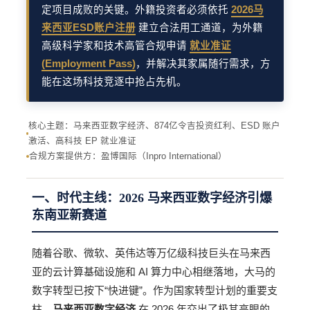
定项目成败的关键。外籍投资者必须依托
2026马
来西亚ESD账户注册
建立合法用工通道，为外籍
高级科学家和技术高管合规申请
就业准证
(Employment Pass)
，并解决其家属随行需求，方
能在这场科技竞逐中抢占先机。
核心主题：马来西亚数字经济、874亿令吉投资红利、ESD 账户
激活、高科技 EP 就业准证
合规方案提供方：盈博国际（Inpro International）
一、时代主线：2026 马来西亚数字经济引爆
东南亚新赛道
随着谷歌、微软、英伟达等万亿级科技巨头在马来西
亚的云计算基础设施和 AI 算力中心相继落地，大马的
数字转型已按下“快进键”。作为国家转型计划的重要支
柱，
马来西亚数字经济
在 2026 年交出了极其亮眼的