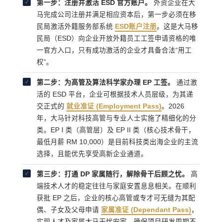
第一步：注册并激活 ESD 官方账户。
外资企业在大
✓
马完成公司注册并满足相应资本后，第一步必须在移
民局激活外籍服务部系统
ESD账户注册
。这是大马移
民局（ESD）向企业开放外籍员工工签申请资格的唯
一官方入口，只有成功激活的企业才具备合法“用工
权”。
第二步：为高管及算法科学家办理 EP 工签。
通过激
✓
活的 ESD 平台，企业可根据技术人员层级，为其递
交正式的
就业准证 (Employment Pass)
。2026
年，大马针对科技高管与专业人士实施了精细化的分
类。EP I 类（高管层）及 EP II 类（核心技术骨干，
最低月薪 RM 10,000）是目前科技类出海企业的主流
选择，且能优先享受高新企业通道。
第三步：打通 DP 家属随行，解除骨干后顾之忧。
高
✓
端技术人才的稳定往往与家庭安置息息相关。在顺利
获批 EP 之后，企业的核心高管或专才可无缝为其配
偶、子女及父母申请
家属准证 (Dependant Pass)
，
实现人才及家属大马无忧安家，确保项目研发周期不