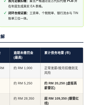
按月足额扣缴：
雇主严格通过官方代扣代缴
PCB
并
在年底生成真实 EA 表格。
闭环合规证据：
工资单、个税税单、银行流水与 TIN
账单三位一体。
拆解
金
逾期未缴罚金
累计债务地雷 (年)
(最高)
 RM
约 RM 1,000
正常发薪/按月扣缴则无
风险
约 RM 5,250
约 RM 20,250 (虚报高
薪雷区)
约 RM 28,350
超 RM 109,350 (爆雷红
线)