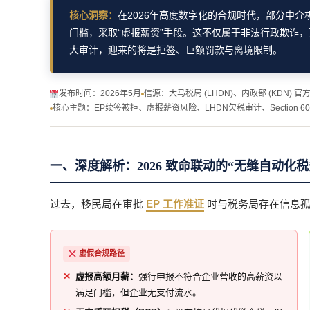
核心洞察：
在2026年高度数字化的合规时代，部分中
门槛，采取“虚报薪资”手段。这不仅属于非法行政欺诈
大审计，迎来的将是拒签、巨额罚款与离境限制。
发布时间：2026年5月
信源：大马税局 (LHDN)、内政部 (KDN) 官
核心主题：EP续签被拒、虚报薪资风险、LHDN欠税审计、Section 6
一、深度解析：2026 致命联动的“无缝自动化税
过去，移民局在审批
EP 工作准证
时与税务局存在信息孤
虚假合规路径
虚报高额月薪：
强行申报不符合企业营收的高薪资以
满足门槛，但企业无支付流水。