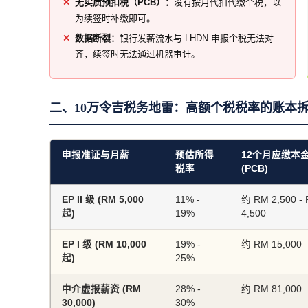
无实质预扣税（PCB）：
没有按月代扣代缴个税，以
为续签时补缴即可。
数据断裂：
银行发薪流水与 LHDN 申报个税无法对
齐，续签时无法通过机器审计。
二、10万令吉税务地雷：高额个税税率的账本
申报准证与月薪
预估所得
12个月应缴本
税率
(PCB)
EP II 级 (RM 5,000
11% -
约 RM 2,500 -
起)
19%
4,500
EP I 级 (RM 10,000
19% -
约 RM 15,000
起)
25%
中介虚报薪资 (RM
28% -
约 RM 81,000
30,000)
30%