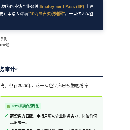
介机构为帮外籍企业强越
Employment Pass (EP)
申请
，更让申请人深陷
“10万令吉欠税地雷”
。一旦进入续签
方条例
0K合规
务审计”
岛。但在2026年，这一灰色温床已被彻底粉碎：
2026 真实合规路径
薪资实力匹配：
申报月薪与企业财务实力、岗位价值
高度统一。