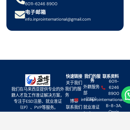
6011-6246 8900
电子邮箱
info.inprointernational@gmail.com
快速链接
我们的服
联系资料
务
6011-
关于我们
外籍服务
6246
我们的服
我们在马来西亚提供专业的外
部
8900
务
籍人才及工作准证解决方案，
（ESD）
info.inprointernational@
博客
专注于ESD注册、就业准证
B-8-3A,
联系我们
就业准证
（EP）、PVP等服务。
Oasis
(EP)
Square,
专业访问
Jalan PJU
准证