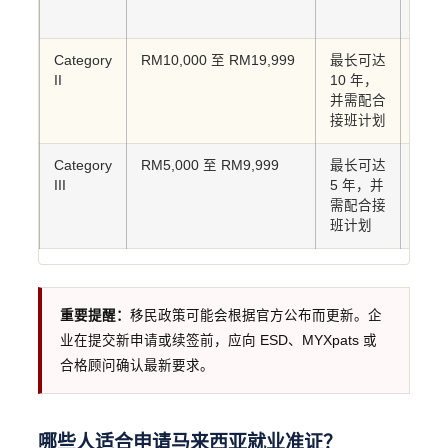
度专
Category
RM10,000 至 RM19,999
最长可达
经理
II
10 年，
深专
并需配合
术主
接班计划
富的
Category
RM5,000 至 RM9,999
最长可达
技术
III
5 年，并
型员
需配合接
业岗
班计划
重要提醒：
移民政策可能会根据官方公布而更新。企
业在提交新申请或续签前，应向 ESD、MYXpats 或
合格顾问确认最新要求。
哪些人适合申请马来西亚就业准证？