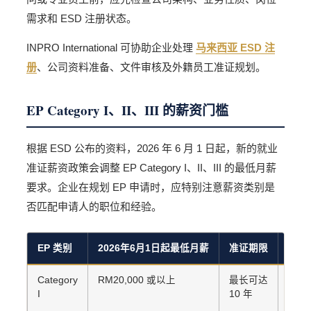
需求和 ESD 注册状态。
INPRO International 可协助企业处理
马来西亚 ESD 注
册
、公司资料准备、文件审核及外籍员工准证规划。
EP Category I、II、III 的薪资门槛
根据 ESD 公布的资料，2026 年 6 月 1 日起，新的就业
准证薪资政策会调整 EP Category I、II、III 的最低月薪
要求。企业在规划 EP 申请时，应特别注意薪资类别是
否匹配申请人的职位和经验。
EP 类别
2026年6月1日起最低月薪
准证期限
常见
Category
RM20,000 或以上
最长可达
高级
I
10 年
lev
区域