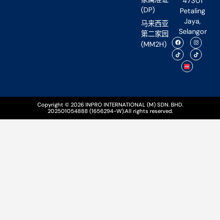
47301
(DP)
Petaling
Jaya,
马来西亚
Selangor
第二家园
(MM2H)
Copyright © 2026 INPRO INTERNATIONAL (M) SDN. BHD.
202501054888 (1656294-W).All rights reserved.