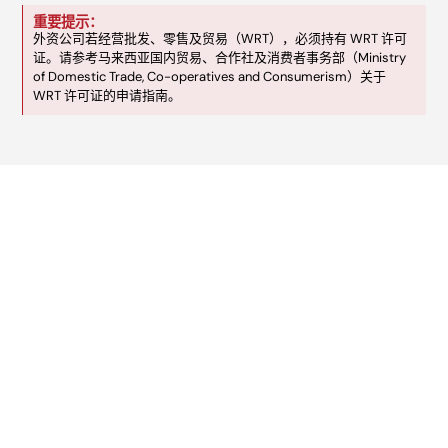
重要提示：
外资公司若经营批发、零售及贸易（WRT），必须持有 WRT 许可
证。请参考马来西亚国内贸易、合作社及消费者事务部（Ministry
of Domestic Trade, Co-operatives and Consumerism）关于
WRT 许可证的申请指南。
服务内容
我们的 ESD 服务
公司资格评估（行业类别、业务范
职位设置及聘用
围、实缴资本、公司结构）
合规性审核
全套文件准备及 ESD
与 ESD 及相关政府机构的沟通与协
系统提交
调