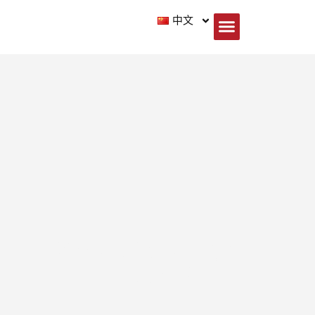
中文
外籍服务部(ESD）
首页 / 我们的服务