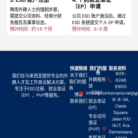
（EP）申请
聘用外籍人士的强制步骤，
需提交公司资料、经审计财
公司 ESD 账户激活后，通过
务报告及董事信息。
ESD 系统提交个人 EP 申请。
预计时间：约 1.5 个月
预计时间：2–3 周
快速链接
我们的服
联系资料
务
6011-
关于我们
我们在马来西亚提供专业的外
外籍服务
6246
我们的服
籍人才及工作准证解决方案，
部
8900
务
专注于ESD注册、就业准证
（ESD）
info.inprointernational@
博客
（EP）、PVP等服务。
B-8-3A,
联系我们
就业准证
Oasis
(EP)
Square,
专业访问
Jalan PJU
准证
1A/7, Ara
(PVP)
Damansara,
家属准证