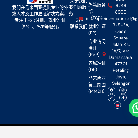
关于我们
外籍服务
6246
我们的服
我们在马来西亚提供专业的外
部
8900
务
籍人才及工作准证解决方案，
（ESD）
info.inprointernational@
博客
专注于ESD注册、就业准证
B-8-3A,
联系我们
就业准证
（EP）、PVP等服务。
Oasis
(EP)
Square,
专业访问
Jalan PJU
准证
1A/7, Ara
(PVP)
Damansara,
家属准证
47301
(DP)
Petaling
Jaya,
马来西亚
Selangor
第二家园
(MM2H)
Copyright © 2026 INPRO INTERNATIONAL (M) SDN. BHD.
202501054888 (1656294-W).All rights reserved.